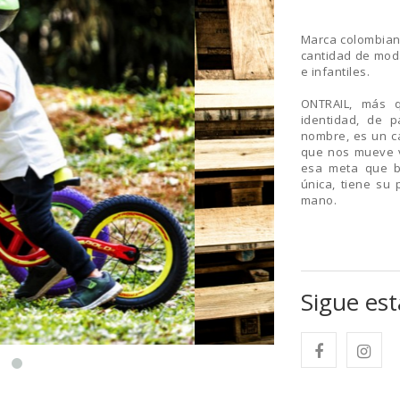
Marca colombian
cantidad de moda
e infantiles.
ONTRAIL, más 
identidad, de p
nombre, es un c
que nos mueve v
esa meta que b
única, tiene su 
mano.
Sigue est