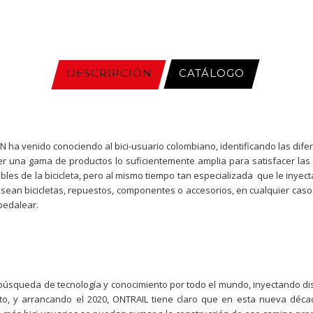
DESCRIPCIÓN
CATÁLOGO
N ha venido conociendo al bici-usuario colombiano, identificando las dife
r una gama de productos lo suficientemente amplia para satisfacer las
es de la bicicleta, pero al mismo tiempo tan especializada que le inyect
ean bicicletas, repuestos, componentes o accesorios, en cualquier caso
 pedalear.
 búsqueda de tecnología y conocimiento por todo el mundo, inyectando d
to, y arrancando el 2020, ONTRAIL tiene claro que en esta nueva déca