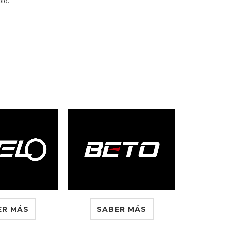
io.
ER MÁS
SABER MÁS
SA