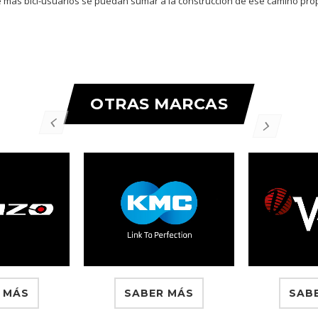
e más bici-usuarios se puedan sumar a la construcción de ese camino prop
OTRAS MARCAS
 MÁS
SABER MÁS
SAB